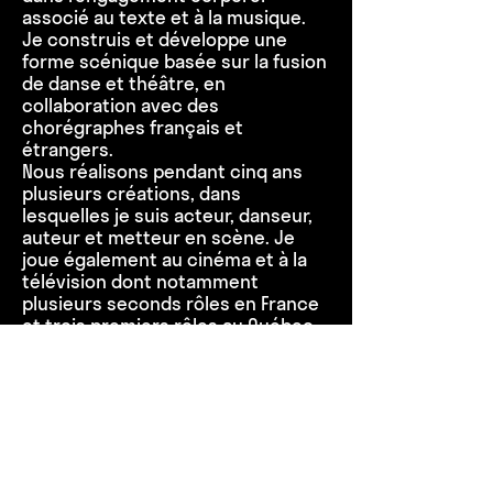
associé au texte et à la musique.
Je construis et développe une
forme scénique basée sur la fusion
de danse et théâtre, en
collaboration avec des
chorégraphes français et
étrangers.
Nous réalisons pendant cinq ans
plusieurs créations, dans
lesquelles je suis acteur, danseur,
auteur et metteur en scène. Je
joue également au cinéma et à la
télévision dont notamment
plusieurs seconds rôles en France
et trois premiers rôles au Québec.
Par ailleurs, convaincu de l’utilité
de la pratique artistique « hors
scène », j’interviens en tant que
coach/formateur auprès de
publics très variés :
établissements pénitentiaires,