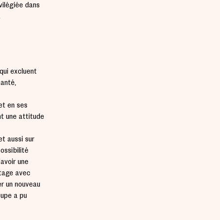
ivilégiée dans
.
qui excluent
santé,
et en ses
t une attitude
et aussi sur
ossibilité
’avoir une
rtage avec
er un nouveau
oupe a pu