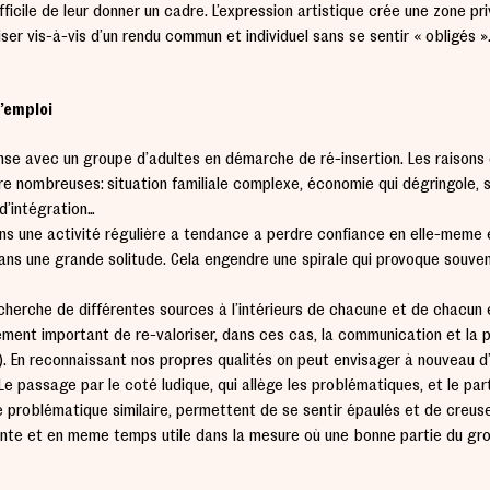
ficile de leur donner un cadre. L’expression artistique crée une zone pr
iser vis-à-vis d’un rendu commun et individuel sans se sentir « obligés »
l’emploi
nse avec un groupe d’adultes en démarche de ré-insertion. Les raisons 
re nombreuses: situation familiale complexe, économie qui dégringole, 
 d’intégration…
ans une activité régulière a tendance a perdre confiance en elle-même 
ans une grande solitude. Cela engendre une spirale qui provoque souven
recherche de différentes sources à l’intérieurs de chacune et de chacun 
mement important de re-valoriser, dans ces cas, la communication et la p
t(e). En reconnaissant nos propres qualités on peut envisager à nouveau d
e passage par le côté ludique, qui allège les problématiques, et le pa
problématique similaire, permettent de se sentir épaulés et de creus
ante et en même temps utile dans la mesure où une bonne partie du gr