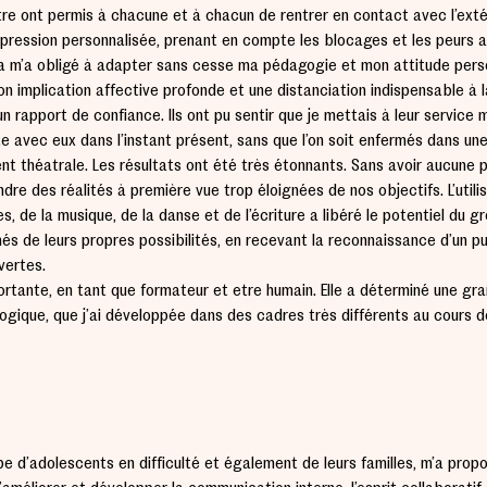
tre ont permis à chacune et à chacun de rentrer en contact avec l’exté
xpression personnalisée, prenant en compte les blocages et les peurs
a m’a obligé à adapter sans cesse ma pédagogie et mon attitude person
mon implication affective profonde et une distanciation indispensable à l
 un rapport de confiance. Ils ont pu sentir que je mettais à leur servic
 avec eux dans l’instant présent, sans que l’on soit enfermés dans une
 théâtrale. Les résultats ont été très étonnants. Sans avoir aucune 
ndre des réalités à première vue trop éloignées de nos objectifs. L’utili
 de la musique, de la danse et de l’écriture a libéré le potentiel du g
s de leurs propres possibilités, en recevant la reconnaissance d’un pu
vertes.
ortante, en tant que formateur et être humain. Elle a déterminé une gr
gique, que j’ai développée dans des cadres très différents au cours 
e d’adolescents en difficulté et également de leurs familles, m’a prop