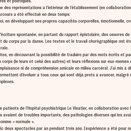
aires et poétiques.
ue des représentations à l’intérieur de l’établissement (en collaboratio
cours a été effectué en deux temps: —> 
 soi, en développant ses propres capacités corporelles, émotionnelle, cr
riture spontanée, en partant du rapport épistolaire, des oeuvres de 
t du corps par la danse. Les textes et le travail chorégraphique ont ét
rale.
tes, en découvrant la possibilité de traduire par des mots écrits et par
u corps (le leurs et celui des autres) et leurs réflexions sur eux-mêmes e
omplaisance ni de compréhension amicale en milieu carcéral. J’ai mis à d
permettent d’évoluer à tous ceux qui sont déjà prêts à avancer, malgré 
mplexes.
e patients de l’Hôpital psychiatrique Le Vinatier, en collaboration avec
nts avaient de troubles importants, des pathologies diverses qui les a
 comme « normale ».
c deux spectacles par an pendant trois ans. L’expérience a été pour n