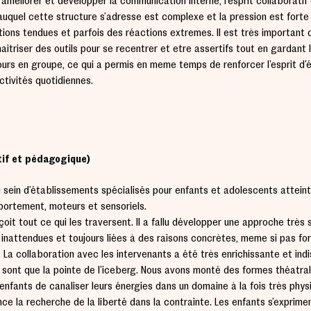
d’améliorer et développer la communication interne, l’esprit collaboratif 
quel cette structure s’adresse est complexe et la pression est forte 
tions tendues et parfois des réactions extrêmes. Il est très important 
triser des outils pour se recentrer et être assertifs tout en gardant 
ours en groupe, ce qui a permis en même temps de renforcer l’esprit d’
ctivités quotidiennes.
tif et pédagogique)
au sein d’établissements spécialisés pour enfants et adolescents attein
portement, moteurs et sensoriels.
eçoit tout ce qui les traversent. Il a fallu développer une approche très 
inattendues et toujours liées à des raisons concrètes, même si pas f
. La collaboration avec les intervenants a été très enrichissante et in
 sont que la pointe de l’iceberg. Nous avons monté des formes théâtra
enfants de canaliser leurs énergies dans un domaine à la fois très physi
nce la recherche de la liberté dans la contrainte. Les enfants s’exprime