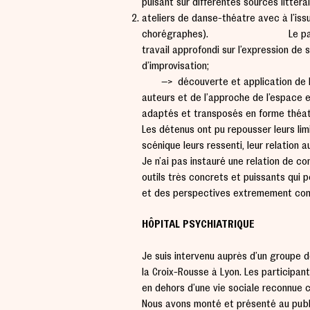
puisant sur différentes sources littér
ateliers de danse-théâtre avec à l’iss
chorégraphes). Le par
travail approfondi sur l’expression de
d’improvisation;
—> découverte et application de l'éc
auteurs et de l’approche de l’espace e
adaptés et transposés en forme théât
Les détenus ont pu repousser leurs limi
scénique leurs ressenti, leur relation a
Je n’ai pas instauré une relation de c
outils très concrets et puissants qui 
et des perspectives extrêmement co
HÔPITAL PSYCHIATRIQUE
Je suis intervenu auprès d’un groupe d
la Croix-Rousse à Lyon. Les participa
en dehors d’une vie sociale reconnue
Nous avons monté et présenté au publi