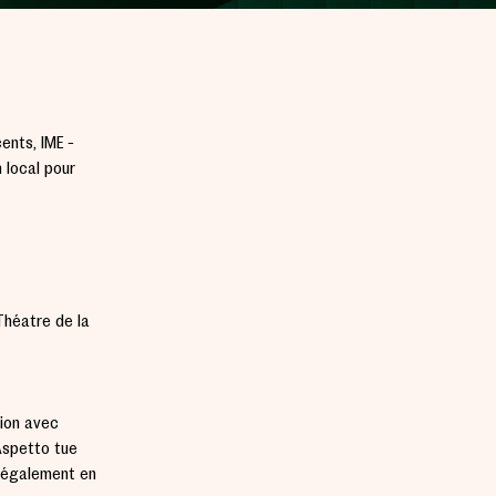
ents, IME -
n local pour
 Théâtre de la
tion avec
Aspetto tue
t également en