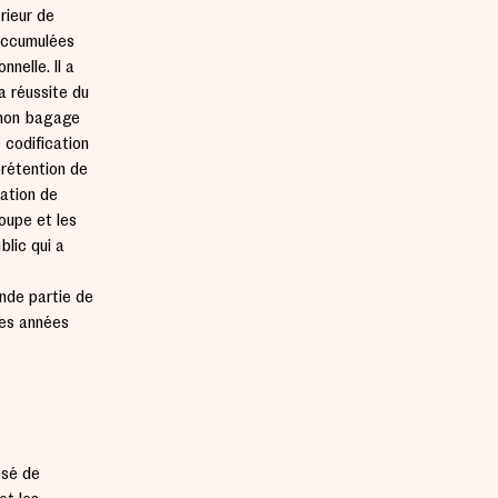
rieur de
 accumulées
nelle. Il a
a réussite du
e mon bagage
 codification
prétention de
sation de
roupe et les
blic qui a
ande partie de
des années
osé de