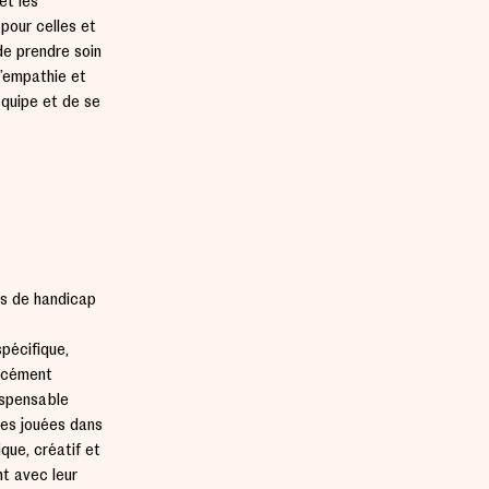
et les
pour celles et
de prendre soin
l’empathie et
équipe et de se
ts de handicap
spécifique,
orcément
dispensable
les jouées dans
que, créatif et
nt avec leur