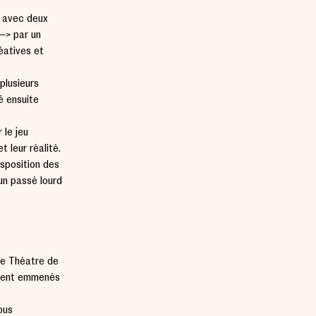
n avec deux
par un
éatives et
plusieurs
é ensuite
 le jeu
t leur réalité.
isposition des
un passé lourd
 le Théâtre de
vaient emmenés
ous